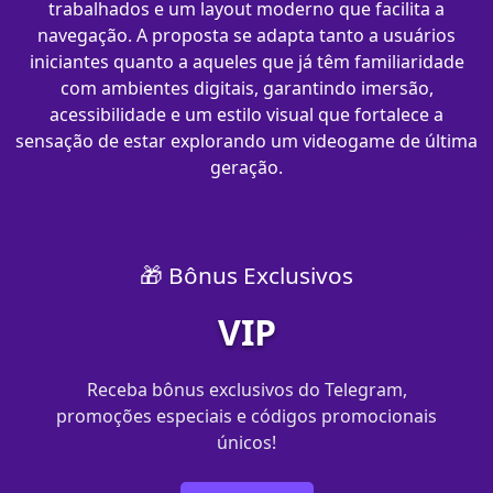
trabalhados e um layout moderno que facilita a
navegação. A proposta se adapta tanto a usuários
iniciantes quanto a aqueles que já têm familiaridade
com ambientes digitais, garantindo imersão,
acessibilidade e um estilo visual que fortalece a
sensação de estar explorando um videogame de última
geração.
🎁 Bônus Exclusivos
VIP
Receba bônus exclusivos do Telegram,
promoções especiais e códigos promocionais
únicos!