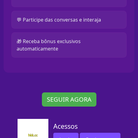
💬 Participe das conversas e interaja
🎁 Receba bônus exclusivos
automaticamente
SEGUIR AGORA
Acessos