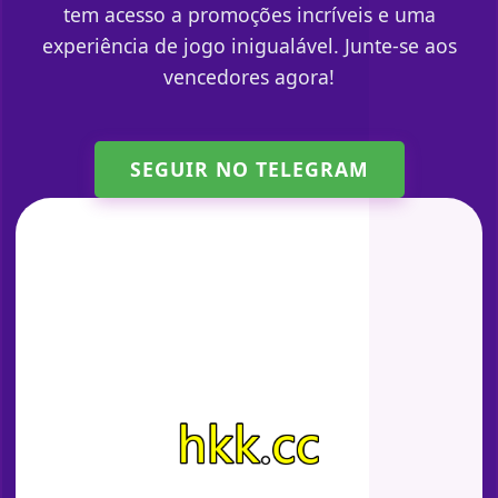
tem acesso a promoções incríveis e uma
experiência de jogo inigualável. Junte-se aos
vencedores agora!
SEGUIR NO TELEGRAM