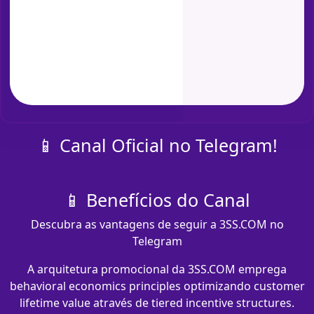
📱 Canal Oficial no Telegram!
📱 Benefícios do Canal
Descubra as vantagens de seguir a 3SS.COM no
Telegram
A arquitetura promocional da 3SS.COM emprega
behavioral economics principles optimizando customer
lifetime value através de tiered incentive structures.