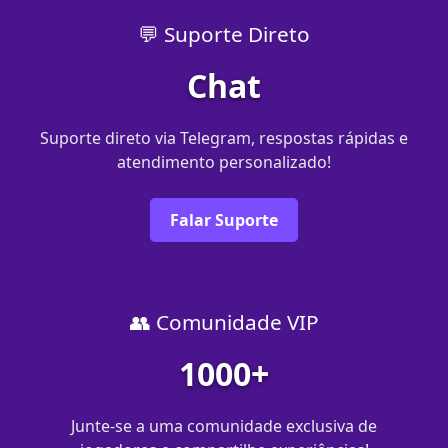
💬 Suporte Direto
Chat
Suporte direto via Telegram, respostas rápidas e
atendimento personalizado!
Falar Suporte
👥 Comunidade VIP
1000+
Junte-se a uma comunidade exclusiva de