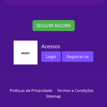
SEGUIR AGORA
Acessos
Login
Registrar-se
Políticas de Privacidade
Termos e Condições
Sitemap