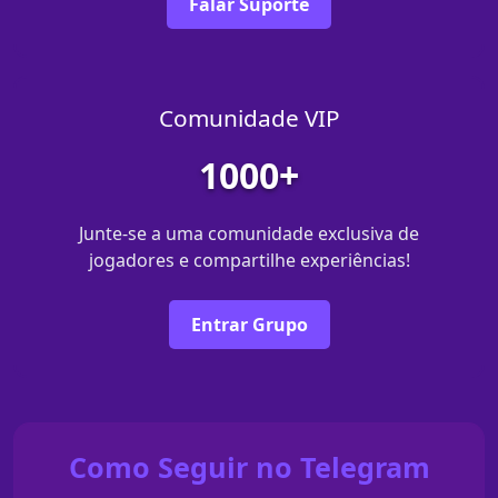
Falar Suporte
Comunidade VIP
1000+
Junte-se a uma comunidade exclusiva de
jogadores e compartilhe experiências!
Entrar Grupo
Como Seguir no Telegram