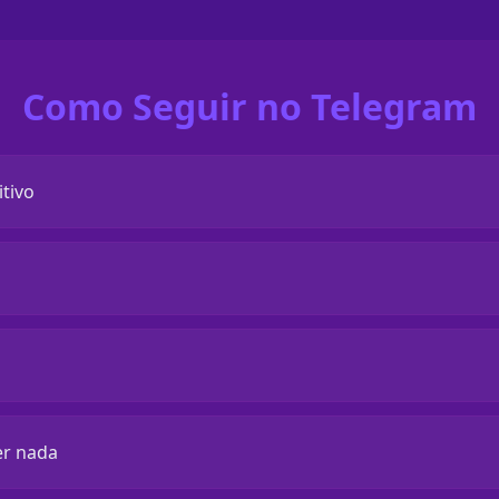
Como Seguir no Telegram
tivo
er nada