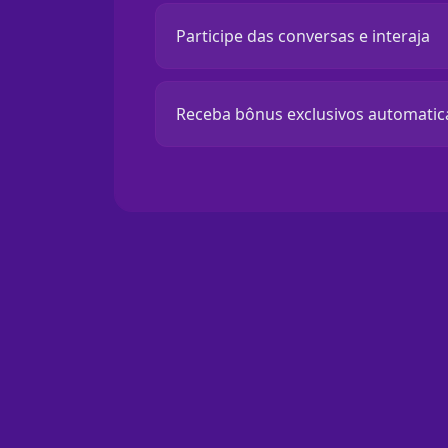
Participe das conversas e interaja
Receba bônus exclusivos automati