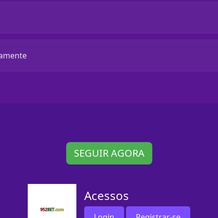
camente
SEGUIR AGORA
Acessos
Login
Registrar-se