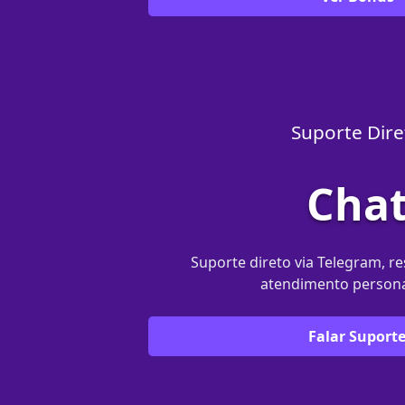
Suporte Dire
Cha
Suporte direto via Telegram, r
atendimento persona
Falar Suport