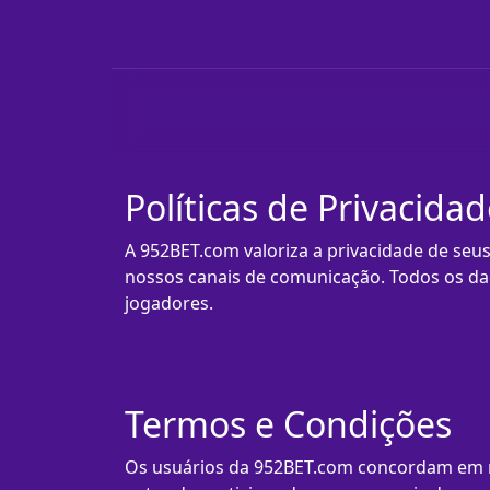
Políticas de Privacida
A 952BET.com valoriza a privacidade de se
nossos canais de comunicação. Todos os dad
jogadores.
Termos e Condições
Os usuários da 952BET.com concordam em re