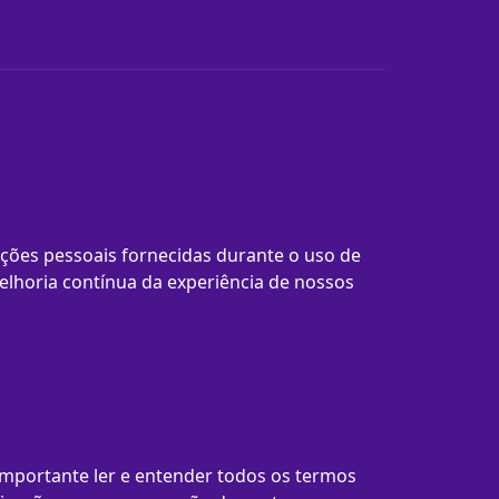
ções pessoais fornecidas durante o uso de
elhoria contínua da experiência de nossos
importante ler e entender todos os termos