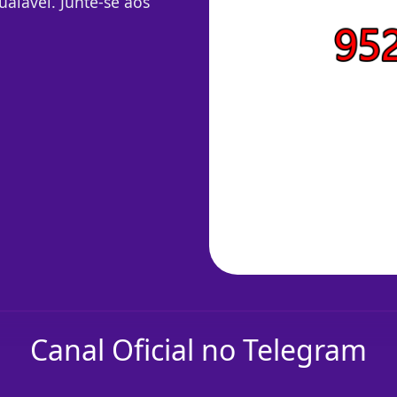
ualável. Junte-se aos
Canal Oficial no Telegram