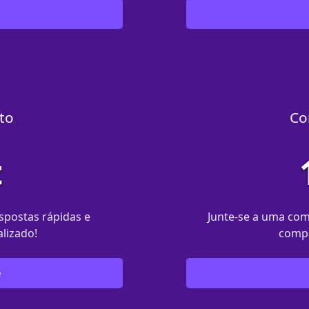
to
Co
t
espostas rápidas e
Junte-se a uma com
lizado!
compa
e