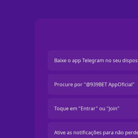
Baixe o app Telegram no seu disposi
Procure por "@939BET AppOficial"
Toque em "Entrar" ou "Join"
Ative as notificações para não perd