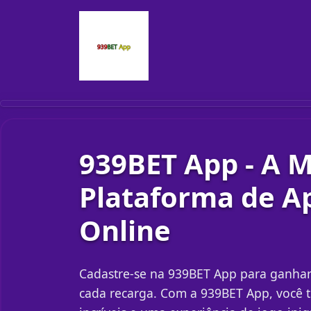
939BET App - A 
Plataforma de A
Online
Cadastre-se na 939BET App para ganhar
cada recarga. Com a 939BET App, você 