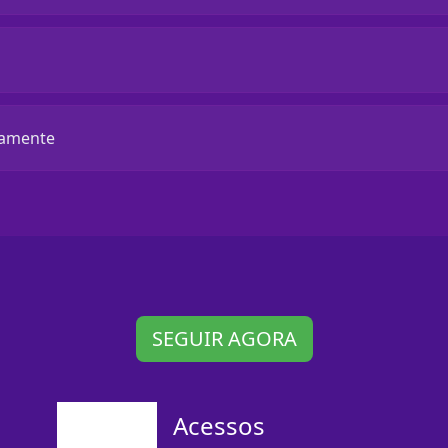
camente
SEGUIR AGORA
Acessos