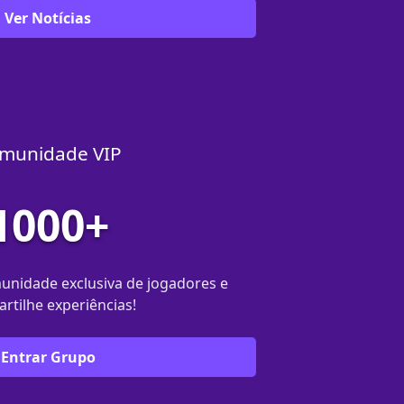
Ver Notícias
munidade VIP
1000+
unidade exclusiva de jogadores e
rtilhe experiências!
Entrar Grupo