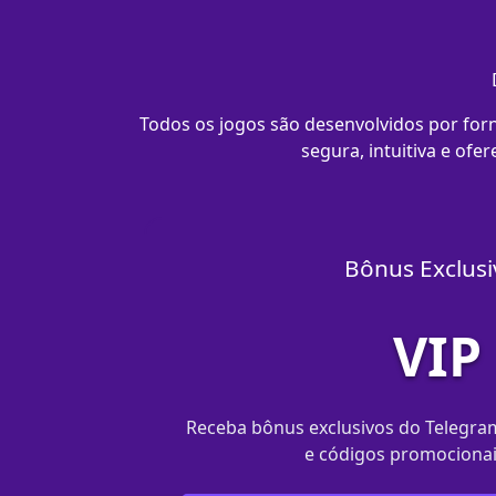
Todos os jogos são desenvolvidos por forn
segura, intuitiva e of
Bônus Exclusi
VIP
Receba bônus exclusivos do Telegra
e códigos promocionai