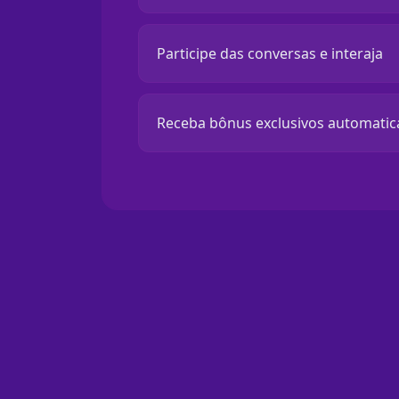
Participe das conversas e interaja
Receba bônus exclusivos automati