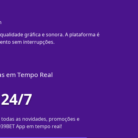
m
qualidade gráfica e sonora. A plataforma é
mento sem interrupções.
as em Tempo Real
24/7
e todas as novidades, promoções e
939BET App em tempo real!