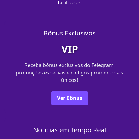
facilidade!
Bônus Exclusivos
VIP
Receba bônus exclusivos do Telegram,
promoções especiais e códigos promocionais
únicos!
Ver Bônus
Notícias em Tempo Real