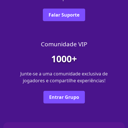
Falar Suporte
Comunidade VIP
1000+
Junte-se a uma comunidade exclusiva de
jogadores e compartilhe experiências!
Entrar Grupo