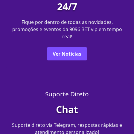
24/7
Fique por dentro de todas as novidades,
promoções e eventos da 9096 BET vip em tempo
real!
Ver Notícias
Suporte Direto
Chat
Suporte direto via Telegram, respostas rápidas e
atendimento personalizado!