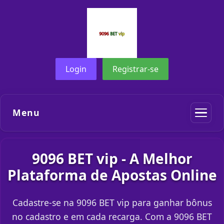
Login
Registrar-se
Menu
9096 BET vip - A Melhor
Plataforma de Apostas Online
Cadastre-se na 9096 BET vip para ganhar bônus
no cadastro e em cada recarga. Com a 9096 BET