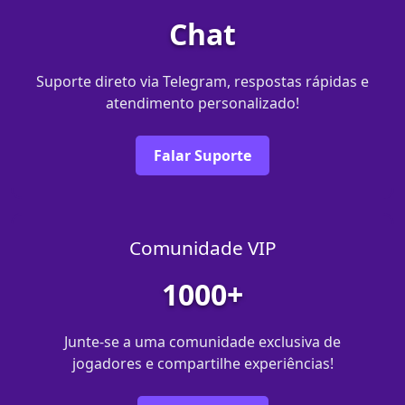
Chat
Suporte direto via Telegram, respostas rápidas e
atendimento personalizado!
Falar Suporte
Comunidade VIP
1000+
Junte-se a uma comunidade exclusiva de
jogadores e compartilhe experiências!