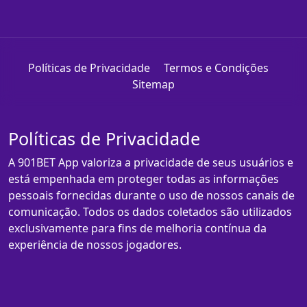
Políticas de Privacidade
Termos e Condições
Sitemap
Políticas de Privacidade
A 901BET App valoriza a privacidade de seus usuários e
está empenhada em proteger todas as informações
pessoais fornecidas durante o uso de nossos canais de
comunicação. Todos os dados coletados são utilizados
exclusivamente para fins de melhoria contínua da
experiência de nossos jogadores.