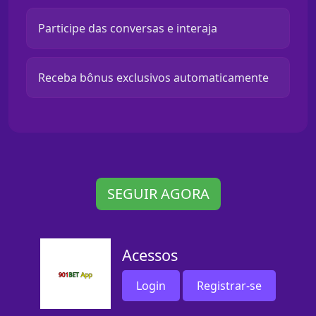
Participe das conversas e interaja
Receba bônus exclusivos automaticamente
SEGUIR AGORA
Acessos
Login
Registrar-se