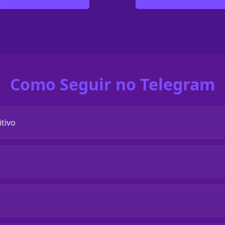
Como Seguir no Telegram
tivo