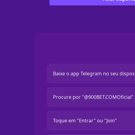
Baixe o app Telegram no seu disposi
Procure por "@900BET.COMOficial"
Toque em "Entrar" ou "Join"