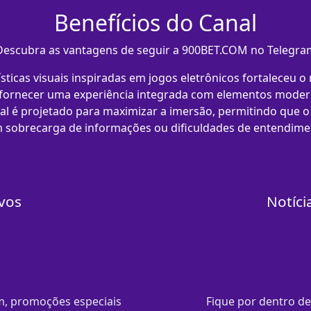
Benefícios do Canal
Descubra as vantagens de seguir a 900BET.COM no Telegra
ticas visuais inspiradas em jogos eletrônicos fortaleceu o 
 fornecer uma experiência integrada com elementos modern
al é projetado para maximizar a imersão, permitindo que o
 sobrecarga de informações ou dificuldades de entendime
vos
Notíci
m, promoções especiais
Fique por dentro d