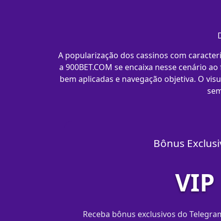
A popularização dos cassinos com caracterís
a 900BET.COM se encaixa nesse cenário ao
bem aplicadas e navegação objetiva. O visu
sem
Bônus Exclusi
VIP
Receba bônus exclusivos do Telegra