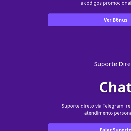
e códigos promocionai
Ver Bônus
Suporte Dire
Cha
Suporte direto via Telegram, r
atendimento persona
Falar Suport