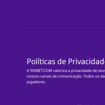
Políticas de Privacida
A 900BET.COM valoriza a privacidade de se
nossos canais de comunicação. Todos os dad
jogadores.