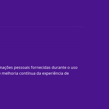
mações pessoais fornecidas durante o uso
e melhoria contínua da experiência de