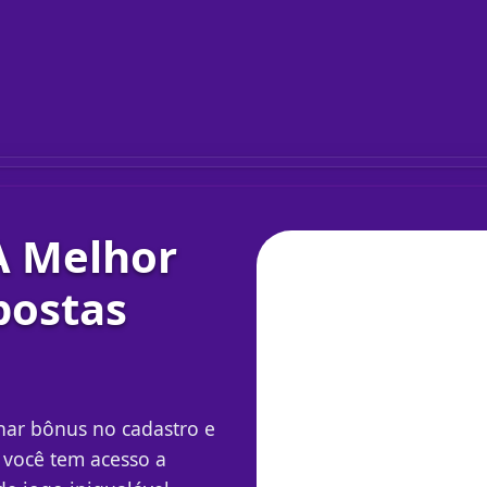
A Melhor
postas
ar bônus no cadastro e
você tem acesso a