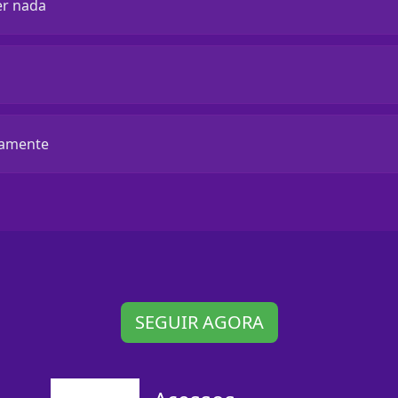
er nada
camente
SEGUIR AGORA