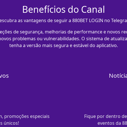
Benefícios do Canal
escubra as vantagens de seguir a 880BET LOGIN no Telegr
eções de segurança, melhorias de performance e novos re
 novos problemas ou vulnerabilidades. O sistema de atuali
tenha a versão mais segura e estável do aplicativo.
vos
Notíci
m, promoções especiais
Fique por dentro d
s únicos!
eventos da 8