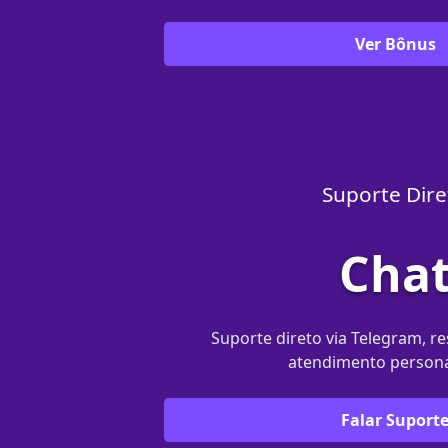
Ver Bônus
Suporte Dire
Cha
Suporte direto via Telegram, r
atendimento persona
Falar Suport