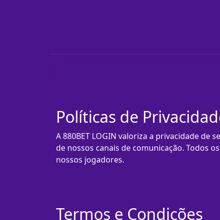
Políticas de Privacida
A 880BET LOGIN valoriza a privacidade de 
de nossos canais de comunicação. Todos os 
nossos jogadores.
Termos e Condições