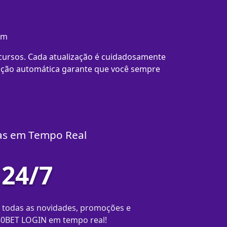
am
cursos. Cada atualização é cuidadosamente
zação automática garante que você sempre
as em Tempo Real
24/7
e todas as novidades, promoções e
80BET LOGIN em tempo real!