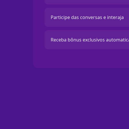
Participe das conversas e interaja
Receba bônus exclusivos automati