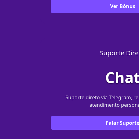
Ver Bônus
Suporte Dire
Cha
Suporte direto via Telegram, r
atendimento persona
Falar Suport