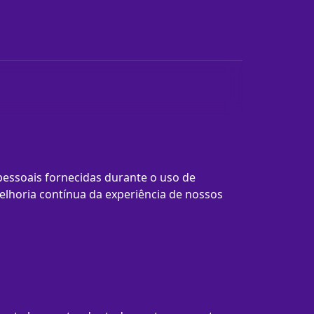
pessoais fornecidas durante o uso de
elhoria contínua da experiência de nossos