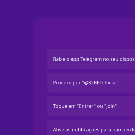
Baixe o app Telegram no seu disposi
Procure por "@82BETOficial"
Toque em "Entrar" ou "Join"
Ative as notificações para não perd