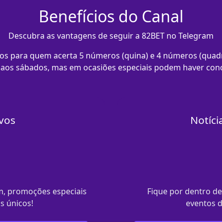
Benefícios do Canal
Descubra as vantagens de seguir a 82BET no Telegram
ios para quem acerta 5 números (quina) e 4 números (quad
e aos sábados, mas em ocasiões especiais podem haver con
vos
Notíci
m, promoções especiais
Fique por dentro d
s únicos!
eventos 