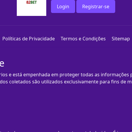
Login
Registrar-se
Políticas de Privacidade
Termos e Condições
Sitemap
de
ários e está empenhada em proteger todas as informações 
os coletados são utilizados exclusivamente para fins de m