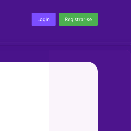
Login
Registrar-se