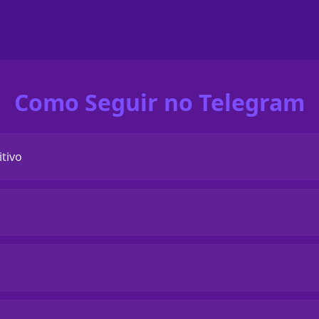
Como Seguir no Telegram
tivo