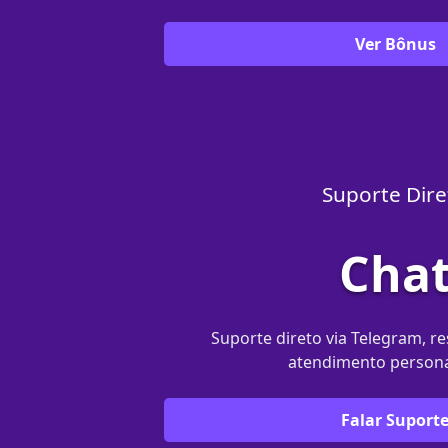
Ver Bônus
Suporte Dire
Cha
Suporte direto via Telegram, r
atendimento persona
Falar Suport