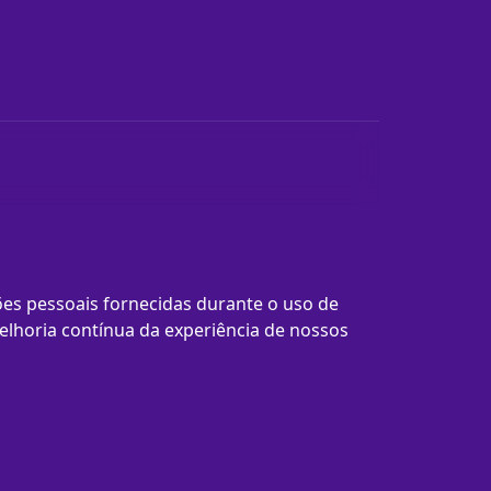
ões pessoais fornecidas durante o uso de
elhoria contínua da experiência de nossos