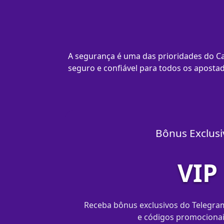
A segurança é uma das prioridades do Ca
seguro e confiável para todos os apostado
Bônus Exclusi
VIP
Receba bônus exclusivos do Telegra
e códigos promocionai