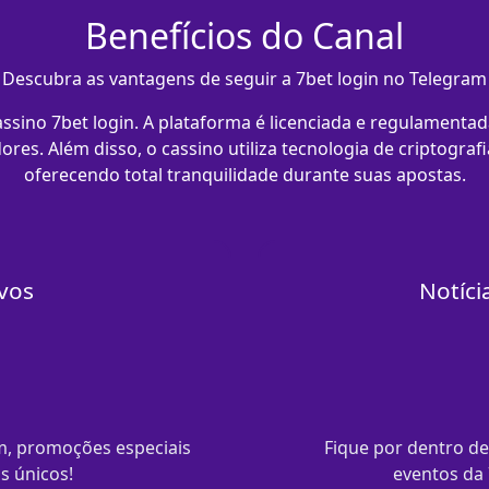
Benefícios do Canal
Descubra as vantagens de seguir a 7bet login no Telegram
ssino 7bet login. A plataforma é licenciada e regulamentad
res. Além disso, o cassino utiliza tecnologia de criptogra
oferecendo total tranquilidade durante suas apostas.
vos
Notíci
m, promoções especiais
Fique por dentro d
s únicos!
eventos da 