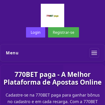
Login
Registrar-se
Menu
770BET paga - A Melhor
Plataforma de Apostas Online
Cadastre-se na 770BET paga para ganhar bônus
no cadastro e em cada recarga. Com a 770BET