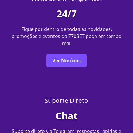
24/7
Fique por dentro de todas as novidades,
promoções e eventos da 770BET paga em tempo
real!
Ver Notícias
Suporte Direto
Chat
Suporte direto via Telegram, respostas rápidas e