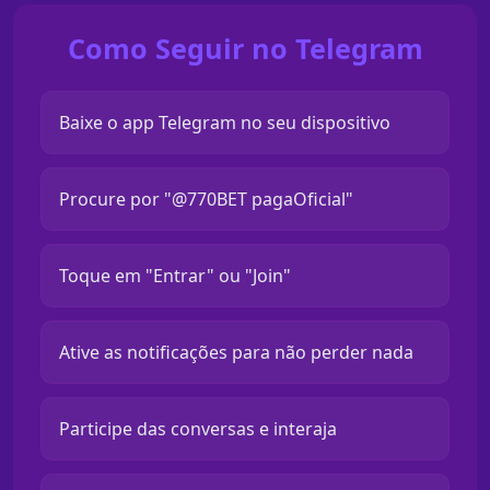
Como Seguir no Telegram
Baixe o app Telegram no seu dispositivo
Procure por "@770BET pagaOficial"
Toque em "Entrar" ou "Join"
Ative as notificações para não perder nada
Participe das conversas e interaja