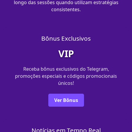
longo das sessões quando utilizam estratégias
consistentes.
Bônus Exclusivos
VIP
Receba bônus exclusivos do Telegram,
promoções especiais e códigos promocionais
únicos!
Ver Bônus
Notícias em Tempo Real