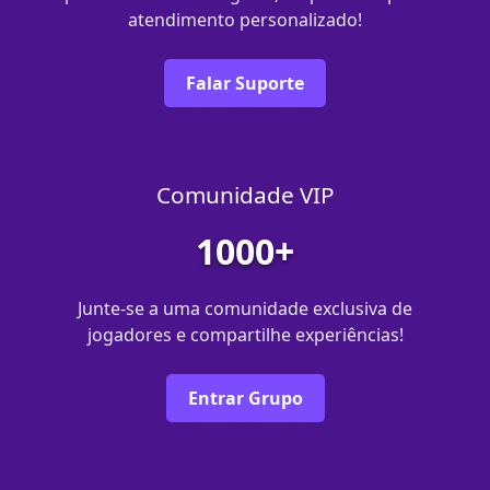
atendimento personalizado!
Falar Suporte
Comunidade VIP
1000+
Junte-se a uma comunidade exclusiva de
jogadores e compartilhe experiências!
Entrar Grupo