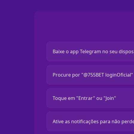
Baixe o app Telegram no seu disposi
Procure por "@755BET loginOficial"
Toque em "Entrar" ou "Join"
Ative as notificações para não perd