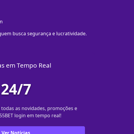
am
 quem busca segurança e lucratividade.
as em Tempo Real
24/7
e todas as novidades, promoções e
55BET login em tempo real!
Ver Notícias