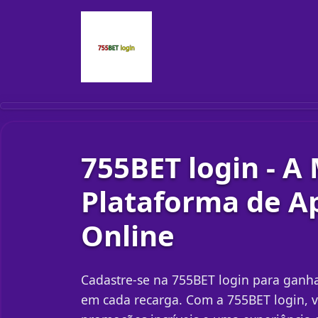
755BET login - A
Plataforma de A
Online
Cadastre-se na 755BET login para ganh
em cada recarga. Com a 755BET login, 