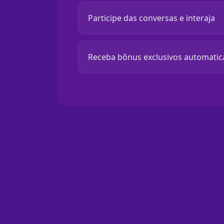
Participe das conversas e interaja
Receba bônus exclusivos automati