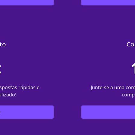
to
Co
t
espostas rápidas e
Junte-se a uma com
lizado!
compa
e