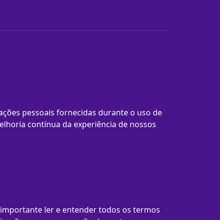
ações pessoais fornecidas durante o uso de
elhoria contínua da experiência de nossos
 importante ler e entender todos os termos