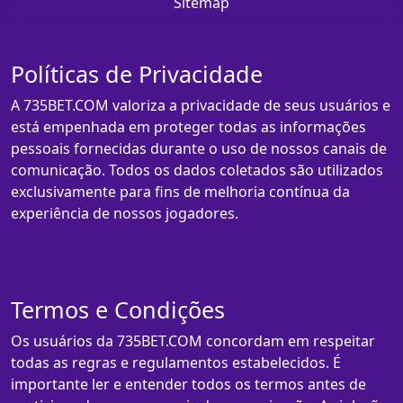
Sitemap
Políticas de Privacidade
A 735BET.COM valoriza a privacidade de seus usuários e
está empenhada em proteger todas as informações
pessoais fornecidas durante o uso de nossos canais de
comunicação. Todos os dados coletados são utilizados
exclusivamente para fins de melhoria contínua da
experiência de nossos jogadores.
Termos e Condições
Os usuários da 735BET.COM concordam em respeitar
todas as regras e regulamentos estabelecidos. É
importante ler e entender todos os termos antes de