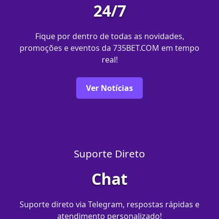
24/7
Fique por dentro de todas as novidades,
promoções e eventos da 735BET.COM em tempo
real!
Ver Notícias
Suporte Direto
Chat
Suporte direto via Telegram, respostas rápidas e
atendimento personalizado!