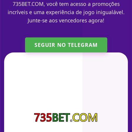
735BET.COM, você tem acesso a promoções
incríveis e uma experiência de jogo inigualável.
Junte-se aos vencedores agora!
SEGUIR NO TELEGRAM