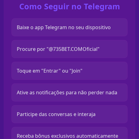
Como Seguir no Telegram
Baixe o app Telegram no seu dispositivo
Procure por "@735BET.COMOficial"
Toque em "Entrar" ou "Join"
Ative as notificações para não perder nada
Participe das conversas e interaja
Receba bônus exclusivos automaticamente