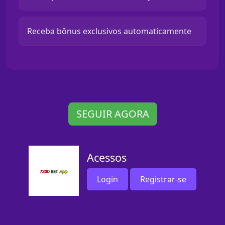
Receba bônus exclusivos automaticamente
SEGUIR AGORA
Acessos
Login
Registrar-se