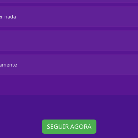
er nada
camente
SEGUIR AGORA