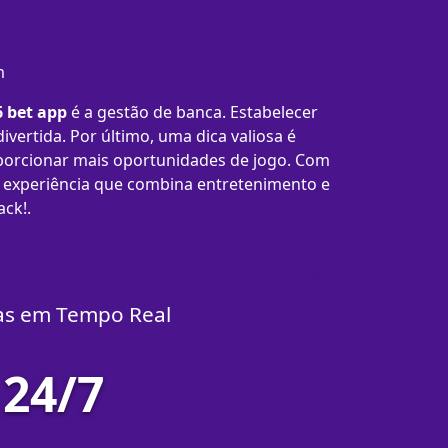
m
6 bet app
é a gestão de banca. Estabelecer
vertida. Por último, uma dica valiosa é
porcionar mais oportunidades de jogo. Com
a experiência que combina entretenimento e
ck!.
as em Tempo Real
24/7