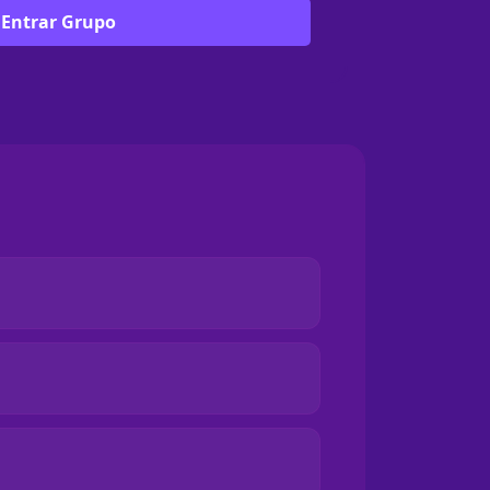
Entrar Grupo