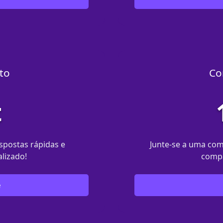
to
Co
t
espostas rápidas e
Junte-se a uma com
lizado!
compa
e