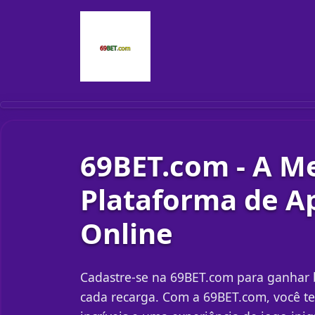
69BET.com - A M
Plataforma de A
Online
Cadastre-se na 69BET.com para ganhar 
cada recarga. Com a 69BET.com, você t