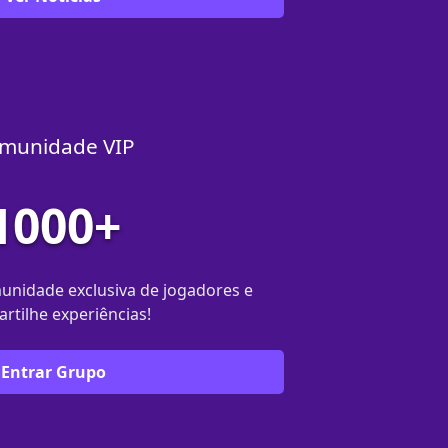
munidade VIP
1000+
unidade exclusiva de jogadores e
rtilhe experiências!
Entrar Grupo