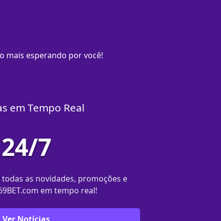
m
to mais esperando por você!
as em Tempo Real
24/7
e todas as novidades, promoções e
69BET.com em tempo real!
Ver Notícias