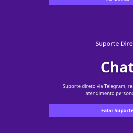
Suporte Dire
Cha
Suporte direto via Telegram, r
atendimento persona
Falar Suport