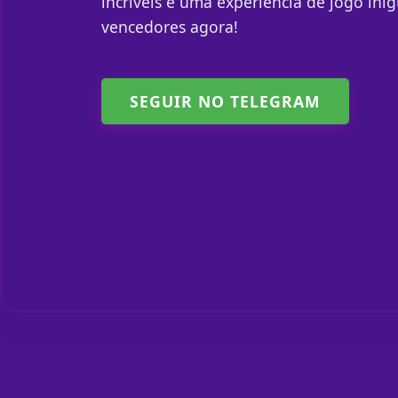
incríveis e uma experiência de jogo inig
vencedores agora!
SEGUIR NO TELEGRAM