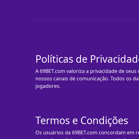
Políticas de Privacida
A 69BET.com valoriza a privacidade de seus
nossos canais de comunicação. Todos os dad
jogadores.
Termos e Condições
Os usuários da 69BET.com concordam em res