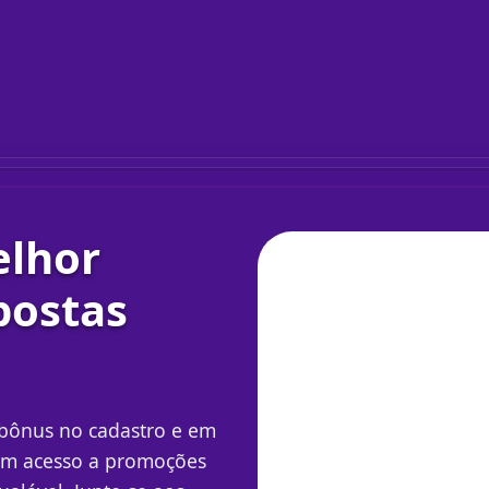
elhor
postas
bônus no cadastro e em
em acesso a promoções