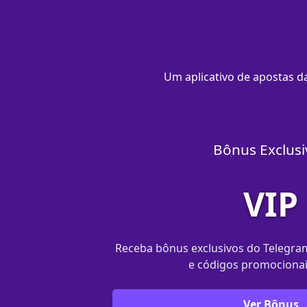
Um aplicativo de apostas d
Bônus Exclusi
VIP
Receba bônus exclusivos do Telegra
e códigos promocionai
Ver Bônus