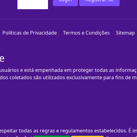
Políticas de Privacidade
Termos e Condições
Sitemap
de
 usuários e está empenhada em proteger todas as informaç
os coletados são utilizados exclusivamente para fins de m
peitar todas as regras e regulamentos estabelecidos. É im