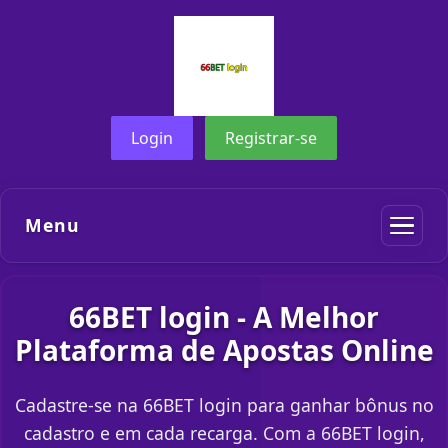
Login
Registrar-se
Menu
66BET login - A Melhor
Plataforma de Apostas Online
Cadastre-se na 66BET login para ganhar bônus no
cadastro e em cada recarga. Com a 66BET login,