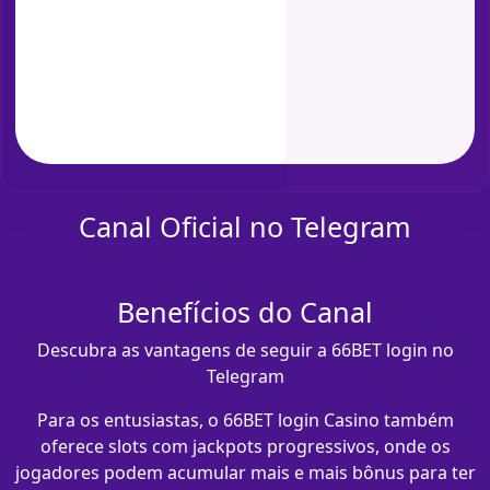
Canal Oficial no Telegram
Benefícios do Canal
Descubra as vantagens de seguir a 66BET login no
Telegram
Para os entusiastas, o 66BET login Casino também
oferece slots com jackpots progressivos, onde os
jogadores podem acumular mais e mais bônus para ter