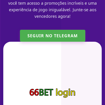
você tem acesso a promoções incríveis e uma
experiência de jogo inigualável. Junte-se aos
vencedores agora!
SEGUIR NO TELEGRAM