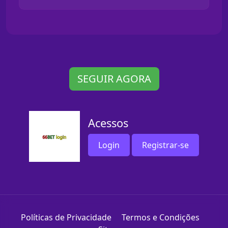
SEGUIR AGORA
Acessos
Login
Registrar-se
Políticas de Privacidade
Termos e Condições