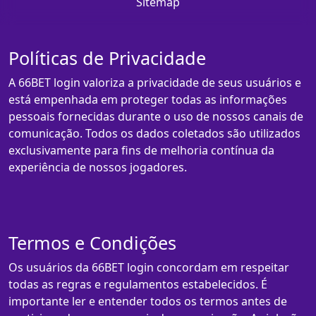
Sitemap
Políticas de Privacidade
A 66BET login valoriza a privacidade de seus usuários e
está empenhada em proteger todas as informações
pessoais fornecidas durante o uso de nossos canais de
comunicação. Todos os dados coletados são utilizados
exclusivamente para fins de melhoria contínua da
experiência de nossos jogadores.
Termos e Condições
Os usuários da 66BET login concordam em respeitar
todas as regras e regulamentos estabelecidos. É
importante ler e entender todos os termos antes de