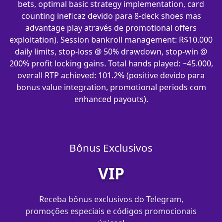
bets, optimal basic strategy implementation, card
counting ineficaz devido para 8-deck shoes mas
advantage play através de promotional offers
exploitation). Session bankroll management: R$10.000
daily limits, stop-loss @ 50% drawdown, stop-win @
200% profit locking gains. Total hands played: ~45.000,
overall RTP achieved: 101.2% (positive devido para
bonus value integration, promotional periods com
enhanced payouts).
Bônus Exclusivos
VIP
Receba bônus exclusivos do Telegram,
promoções especiais e códigos promocionais