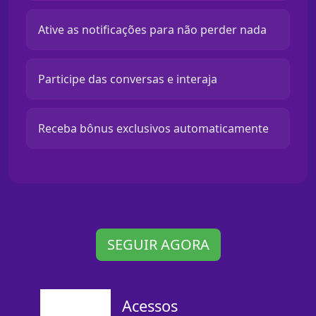
Ative as notificações para não perder nada
Participe das conversas e interaja
Receba bônus exclusivos automaticamente
SEGUIR AGORA
Acessos