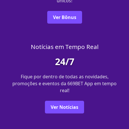
únicos!
Ver Bônus
Notícias em Tempo Real
24/7
Fique por dentro de todas as novidades,
promoções e eventos da 669BET App em tempo
real!
Ver Notícias