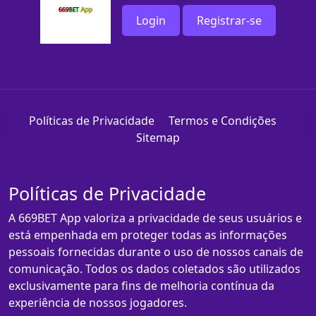
Login
Registrar-se
Políticas de Privacidade
Termos e Condições
Sitemap
Políticas de Privacidade
A 669BET App valoriza a privacidade de seus usuários e
está empenhada em proteger todas as informações
pessoais fornecidas durante o uso de nossos canais de
comunicação. Todos os dados coletados são utilizados
exclusivamente para fins de melhoria contínua da
experiência de nossos jogadores.