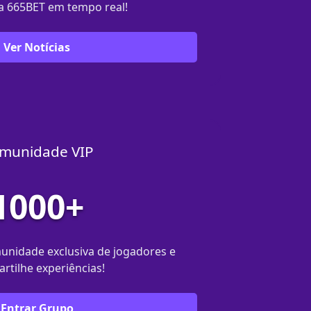
a 665BET em tempo real!
Ver Notícias
munidade VIP
1000+
unidade exclusiva de jogadores e
rtilhe experiências!
Entrar Grupo