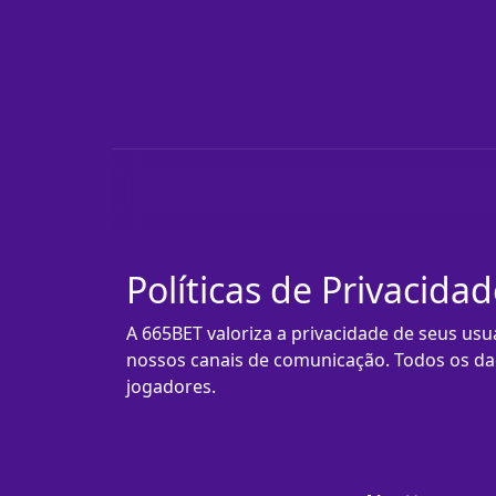
Políticas de Privacida
A 665BET valoriza a privacidade de seus us
nossos canais de comunicação. Todos os dad
jogadores.