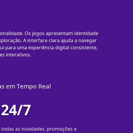
cionalidade. Os jogos apresentam identidade
ploração. A interface clara ajuda a navegar
ui para uma experiência digital consistente,
 interativos.
as em Tempo Real
24/7
e todas as novidades, promoções e