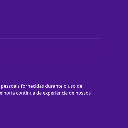
 pessoais fornecidas durante o uso de
elhoria contínua da experiência de nossos