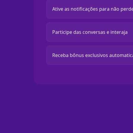
Ative as notificações para não perd
Participe das conversas e interaja
Receba bônus exclusivos automati