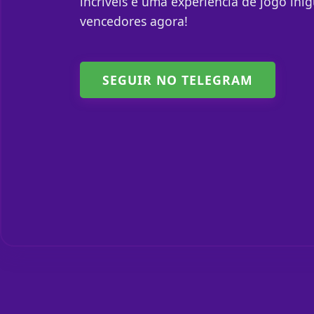
incríveis e uma experiência de jogo inig
vencedores agora!
SEGUIR NO TELEGRAM