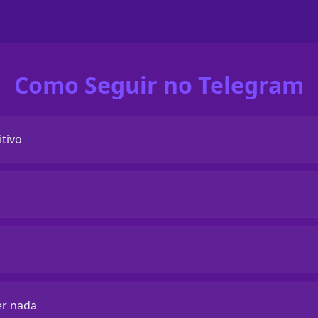
Como Seguir no Telegram
tivo
er nada