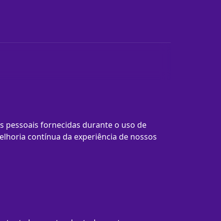
s pessoais fornecidas durante o uso de
elhoria contínua da experiência de nossos