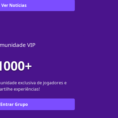
Ver Notícias
munidade VIP
1000+
unidade exclusiva de jogadores e
rtilhe experiências!
Entrar Grupo