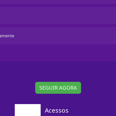
camente
SEGUIR AGORA
Acessos