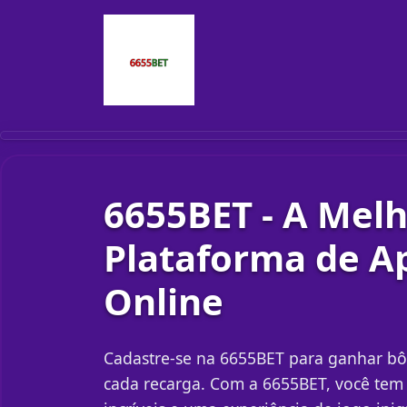
6655BET - A Mel
Plataforma de A
Online
Cadastre-se na 6655BET para ganhar bô
cada recarga. Com a 6655BET, você tem