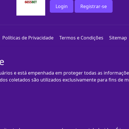
Login
Registrar-se
Políticas de Privacidade
Termos e Condições
Sitemap
de
suários e está empenhada em proteger todas as informaçõe
os coletados são utilizados exclusivamente para fins de m