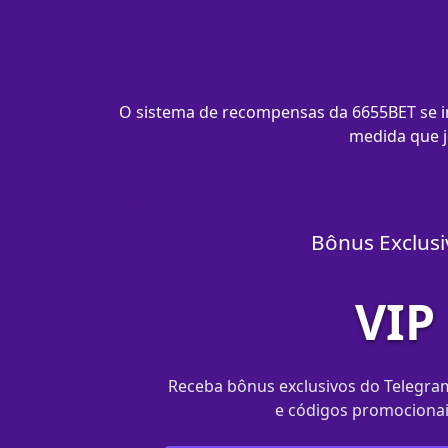
O sistema de recompensas da 6655BET se in
medida que 
Bônus Exclusi
VIP
Receba bônus exclusivos do Telegra
e códigos promocionai