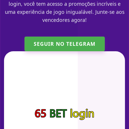
login, você tem acesso a promoções incríveis e
uma experiência de jogo inigualável. Junte-se aos
vencedores agora!
SEGUIR NO TELEGRAM