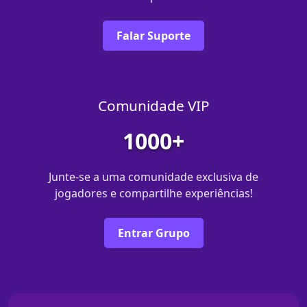
Falar Suporte
Comunidade VIP
1000+
Junte-se a uma comunidade exclusiva de
jogadores e compartilhe experiências!
Entrar Grupo