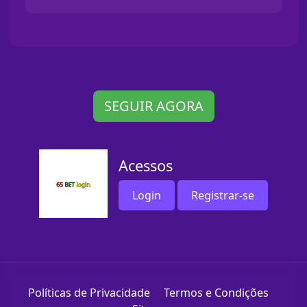
SEGUIR AGORA
Acessos
Login
Registrar-se
Políticas de Privacidade
Termos e Condições