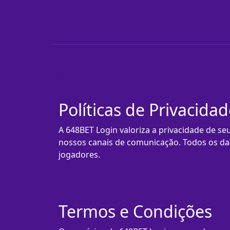
Políticas de Privacida
A 648BET Login valoriza a privacidade de s
nossos canais de comunicação. Todos os dad
jogadores.
Termos e Condições