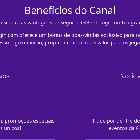
Benefícios do Canal
escubra as vantagens de seguir a 648BET Login no Telegr
ogin com​ oferece um bônus de boas-vindas exclusivo para 
esso logo no início, proporcionando mais valor para os jo
vos
Notíci
m, promoções especiais
Fique por dentro d
s únicos!
eventos da 6