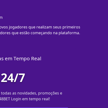
am
novos jogadores que realizam seus primeiros
gadores que estão começando na plataforma.
as em Tempo Real
24/7
e todas as novidades, promoções e
48BET Login em tempo real!