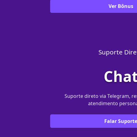
Ver Bônus
Suporte Dire
Cha
Suporte direto via Telegram, r
atendimento persona
Falar Suport