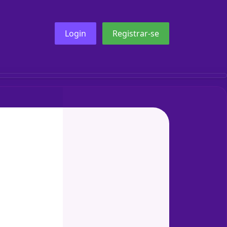
Login
Registrar-se