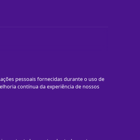
mações pessoais fornecidas durante o uso de
elhoria contínua da experiência de nossos