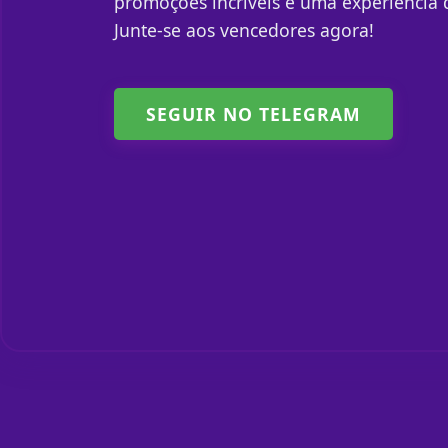
promoções incríveis e uma experiência d
Junte-se aos vencedores agora!
SEGUIR NO TELEGRAM