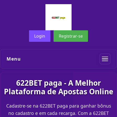
Login
Registrar-se
Menu
622BET paga - A Melhor
Plataforma de Apostas Online
Cadastre-se na 622BET paga para ganhar bônus
no cadastro e em cada recarga. Com a 622BET