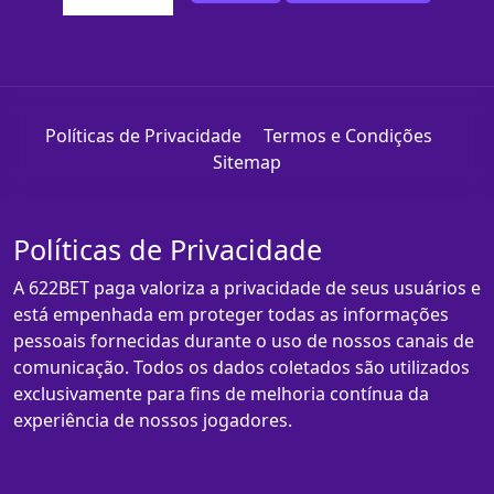
Políticas de Privacidade
Termos e Condições
Sitemap
Políticas de Privacidade
A 622BET paga valoriza a privacidade de seus usuários e
está empenhada em proteger todas as informações
pessoais fornecidas durante o uso de nossos canais de
comunicação. Todos os dados coletados são utilizados
exclusivamente para fins de melhoria contínua da
experiência de nossos jogadores.