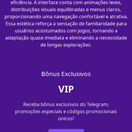
eficiência. A interface conta com animações leves,
distribuições visuais equilibradas e menus claros,
proporcionando uma navegação confortável e atrativa.
Essa estética reforça a sensação de familiaridade para
usuários acostumados com jogos, tornando a
adaptação quase imediata e eliminando a necessidade
de longas explorações.
Bônus Exclusivos
VIP
Receba bônus exclusivos do Telegram,
promoções especiais e códigos promocionais
únicos!