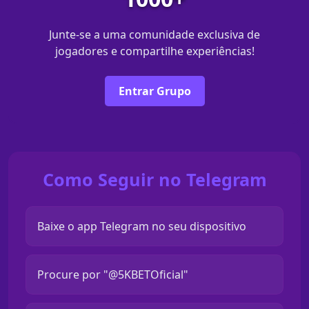
Junte-se a uma comunidade exclusiva de
jogadores e compartilhe experiências!
Entrar Grupo
Como Seguir no Telegram
Baixe o app Telegram no seu dispositivo
Procure por "@5KBETOficial"