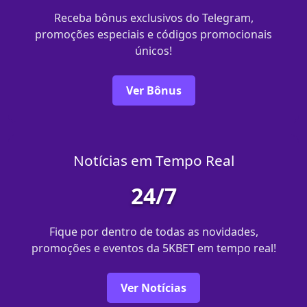
Receba bônus exclusivos do Telegram,
promoções especiais e códigos promocionais
únicos!
Ver Bônus
Notícias em Tempo Real
24/7
Fique por dentro de todas as novidades,
promoções e eventos da 5KBET em tempo real!
Ver Notícias