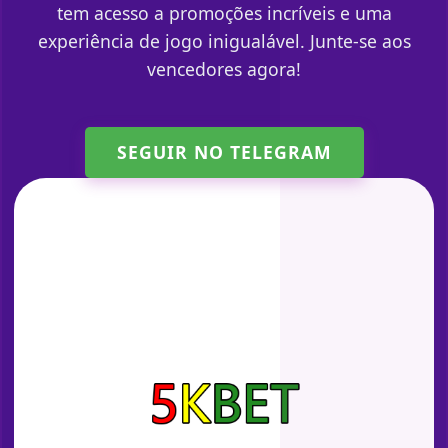
tem acesso a promoções incríveis e uma
experiência de jogo inigualável. Junte-se aos
vencedores agora!
SEGUIR NO TELEGRAM