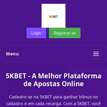
Login
Registrar-se
Menu
5KBET - A Melhor Plataforma
de Apostas Online
Cadastre-se na 5KBET para ganhar bônus no
cadastro e em cada recarga. Com a 5KBET, você