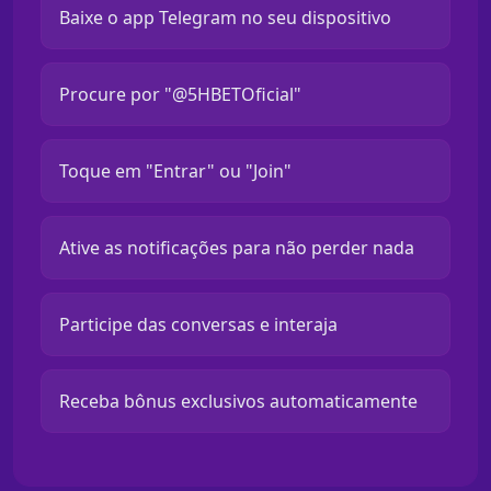
Baixe o app Telegram no seu dispositivo
Procure por "@5HBETOficial"
Toque em "Entrar" ou "Join"
Ative as notificações para não perder nada
Participe das conversas e interaja
Receba bônus exclusivos automaticamente