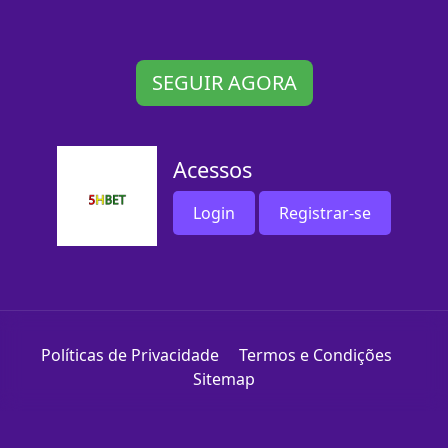
SEGUIR AGORA
Acessos
Login
Registrar-se
Políticas de Privacidade
Termos e Condições
Sitemap