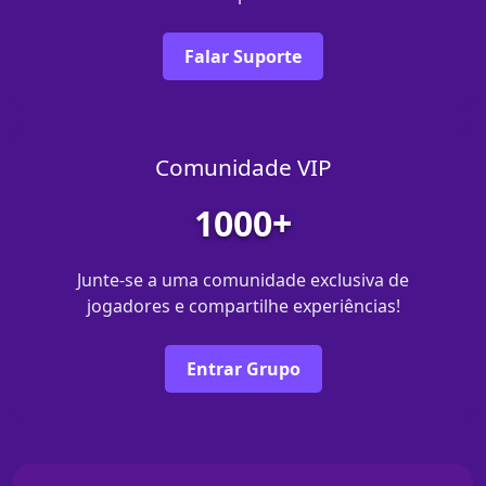
Falar Suporte
Comunidade VIP
1000+
Junte-se a uma comunidade exclusiva de
jogadores e compartilhe experiências!
Entrar Grupo