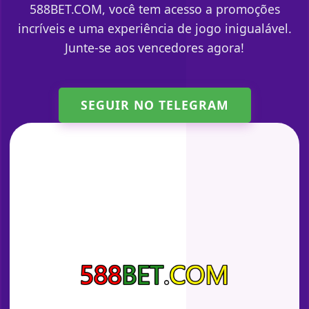
588BET.COM, você tem acesso a promoções
incríveis e uma experiência de jogo inigualável.
Junte-se aos vencedores agora!
SEGUIR NO TELEGRAM