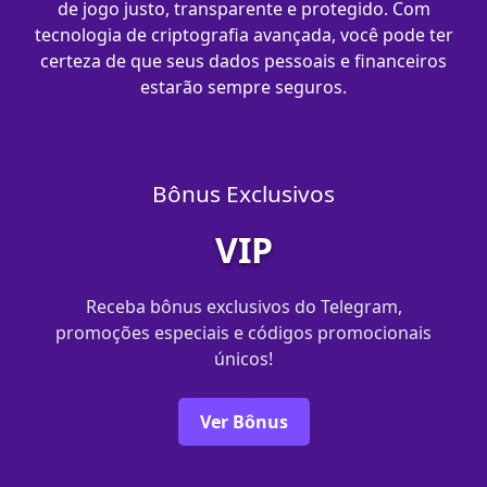
de jogo justo, transparente e protegido. Com
tecnologia de criptografia avançada, você pode ter
certeza de que seus dados pessoais e financeiros
estarão sempre seguros.
Bônus Exclusivos
VIP
Receba bônus exclusivos do Telegram,
promoções especiais e códigos promocionais
únicos!
Ver Bônus