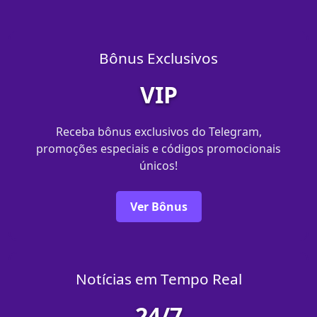
Bônus Exclusivos
VIP
Receba bônus exclusivos do Telegram,
promoções especiais e códigos promocionais
únicos!
Ver Bônus
Notícias em Tempo Real
24/7