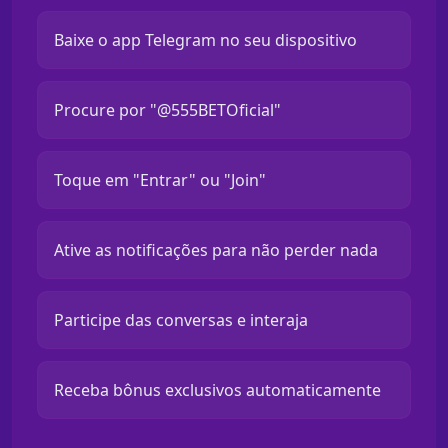
Baixe o app Telegram no seu dispositivo
Procure por "@555BETOficial"
Toque em "Entrar" ou "Join"
Ative as notificações para não perder nada
Participe das conversas e interaja
Receba bônus exclusivos automaticamente