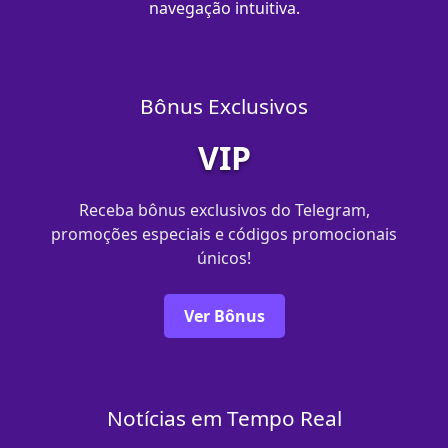
navegação intuitiva.
Bônus Exclusivos
VIP
Receba bônus exclusivos do Telegram,
promoções especiais e códigos promocionais
únicos!
Ver Bônus
Notícias em Tempo Real