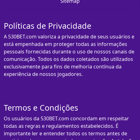
Sitemap
Políticas de Privacidade
A 530BET.com valoriza a privacidade de seus usuários e
está empenhada em proteger todas as informações
pessoais fornecidas durante o uso de nossos canais de
comunicação. Todos os dados coletados são utilizados
exclusivamente para fins de melhoria contínua da
experiência de nossos jogadores.
Termos e Condições
Os usuários da 530BET.com concordam em respeitar
todas as regras e regulamentos estabelecidos. É
importante ler e entender todos os termos antes de