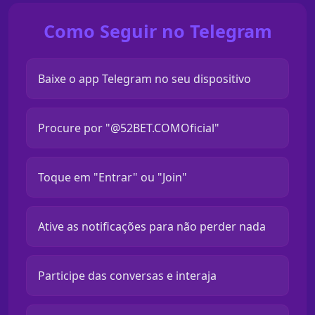
Como Seguir no Telegram
Baixe o app Telegram no seu dispositivo
Procure por "@52BET.COMOficial"
Toque em "Entrar" ou "Join"
Ative as notificações para não perder nada
Participe das conversas e interaja