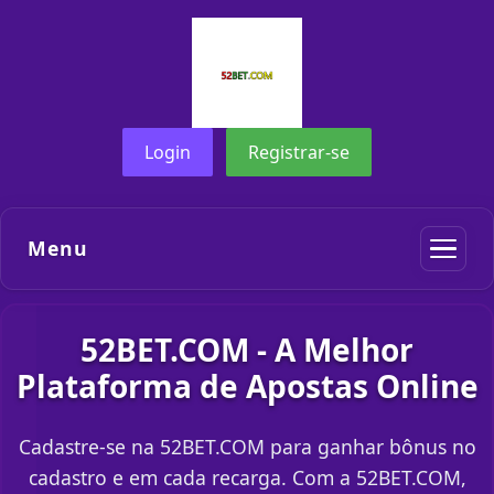
Login
Registrar-se
Menu
52BET.COM - A Melhor
Plataforma de Apostas Online
Cadastre-se na 52BET.COM para ganhar bônus no
cadastro e em cada recarga. Com a 52BET.COM,