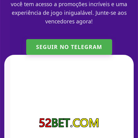
você tem acesso a promoções incríveis e uma
experiência de jogo inigualável. Junte-se aos
vencedores agora!
SEGUIR NO TELEGRAM