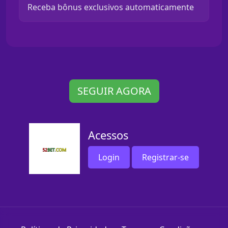
Receba bônus exclusivos automaticamente
SEGUIR AGORA
Acessos
Login
Registrar-se