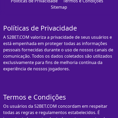
Políticas de Privacidade
Termos e Condições
Sitemap
Políticas de Privacidade
A 52BET.COM valoriza a privacidade de seus usuários e
está empenhada em proteger todas as informações
pessoais fornecidas durante o uso de nossos canais de
comunicação. Todos os dados coletados são utilizados
exclusivamente para fins de melhoria contínua da
experiência de nossos jogadores.
Termos e Condições
Os usuários da 52BET.COM concordam em respeitar
todas as regras e regulamentos estabelecidos. É