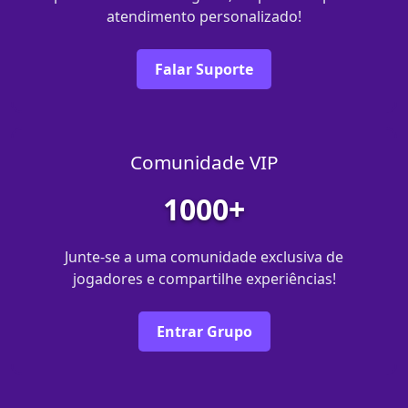
atendimento personalizado!
Falar Suporte
Comunidade VIP
1000+
Junte-se a uma comunidade exclusiva de
jogadores e compartilhe experiências!
Entrar Grupo