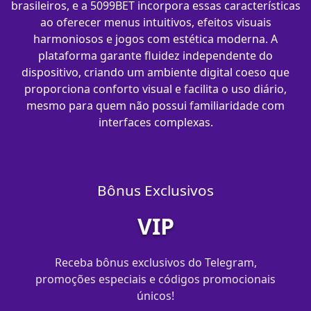
brasileiros, e a 5099BET incorpora essas características
ao oferecer menus intuitivos, efeitos visuais
harmoniosos e jogos com estética moderna. A
plataforma garante fluidez independente do
dispositivo, criando um ambiente digital coeso que
proporciona conforto visual e facilita o uso diário,
mesmo para quem não possui familiaridade com
interfaces complexas.
Bônus Exclusivos
VIP
Receba bônus exclusivos do Telegram,
promoções especiais e códigos promocionais
únicos!