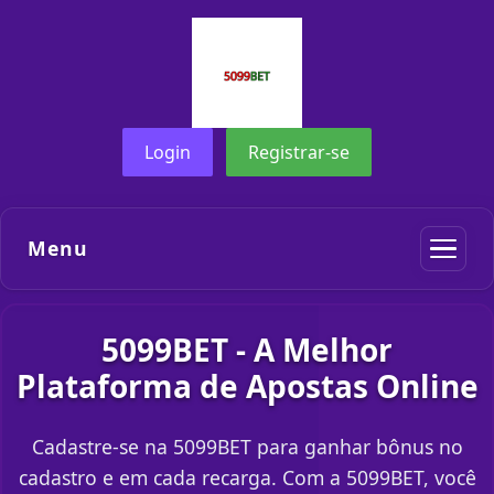
Login
Registrar-se
Menu
5099BET - A Melhor
Plataforma de Apostas Online
Cadastre-se na 5099BET para ganhar bônus no
cadastro e em cada recarga. Com a 5099BET, você