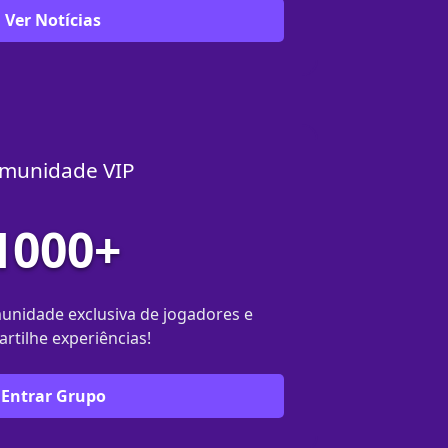
Ver Notícias
munidade VIP
1000+
unidade exclusiva de jogadores e
rtilhe experiências!
Entrar Grupo