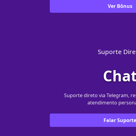
Ver Bônus
Suporte Dire
Cha
Suporte direto via Telegram, r
atendimento persona
Falar Suport