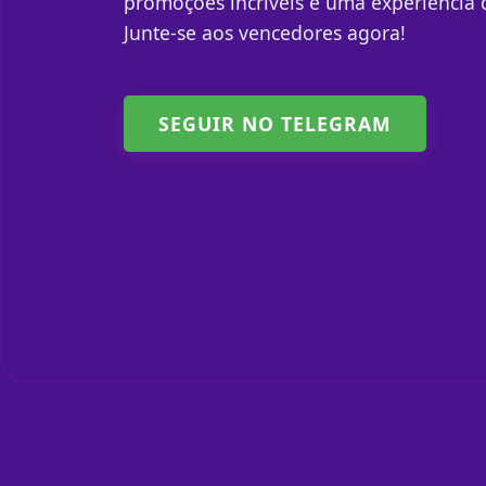
promoções incríveis e uma experiência d
Junte-se aos vencedores agora!
SEGUIR NO TELEGRAM