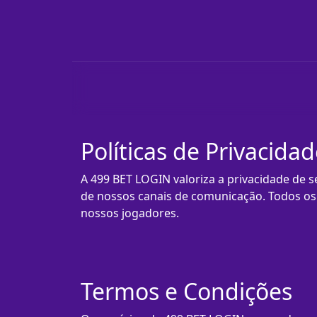
Políticas de Privacida
A 499 BET LOGIN valoriza a privacidade de 
de nossos canais de comunicação. Todos os 
nossos jogadores.
Termos e Condições