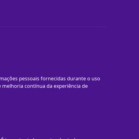
rmações pessoais fornecidas durante o uso
e melhoria contínua da experiência de