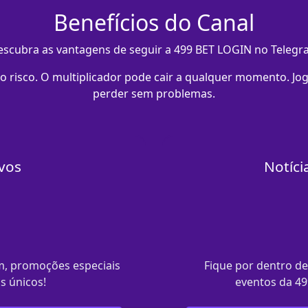
Benefícios do Canal
scubra as vantagens de seguir a 499 BET LOGIN no Teleg
lto risco. O multiplicador pode cair a qualquer momento. J
perder sem problemas.
vos
Notíci
m, promoções especiais
Fique por dentro d
s únicos!
eventos da 49