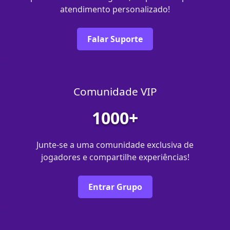
atendimento personalizado!
Falar Suporte
Comunidade VIP
1000+
Junte-se a uma comunidade exclusiva de
jogadores e compartilhe experiências!
Entrar Grupo