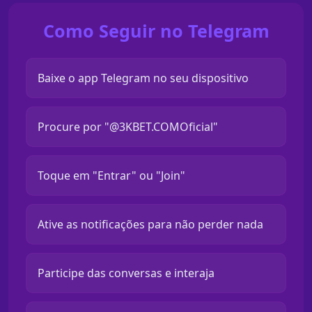
Como Seguir no Telegram
Baixe o app Telegram no seu dispositivo
Procure por "@3KBET.COMOficial"
Toque em "Entrar" ou "Join"
Ative as notificações para não perder nada
Participe das conversas e interaja