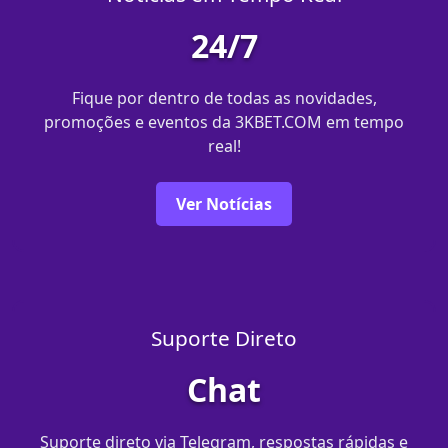
24/7
Fique por dentro de todas as novidades,
promoções e eventos da 3KBET.COM em tempo
real!
Ver Notícias
Suporte Direto
Chat
Suporte direto via Telegram, respostas rápidas e