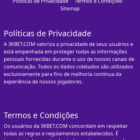
Políticas de Privacidade
Termos e Condições
Sitemap
Políticas de Privacidade
A 3KBET.COM valoriza a privacidade de seus usuários e
está empenhada em proteger todas as informações
pessoais fornecidas durante o uso de nossos canais de
comunicação. Todos os dados coletados são utilizados
exclusivamente para fins de melhoria contínua da
experiência de nossos jogadores.
Termos e Condições
Os usuários da 3KBET.COM concordam em respeitar
todas as regras e regulamentos estabelecidos. É