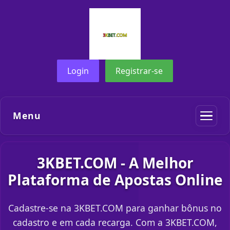
Login
Registrar-se
Menu
3KBET.COM - A Melhor
Plataforma de Apostas Online
Cadastre-se na 3KBET.COM para ganhar bônus no
cadastro e em cada recarga. Com a 3KBET.COM,