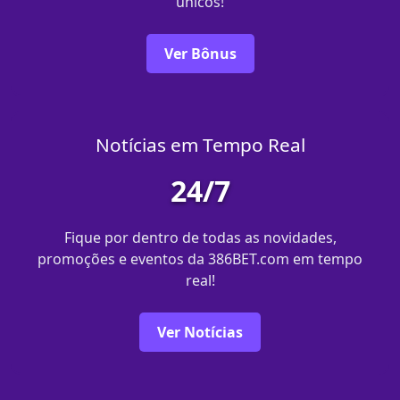
únicos!
Ver Bônus
Notícias em Tempo Real
24/7
Fique por dentro de todas as novidades,
promoções e eventos da 386BET.com em tempo
real!
Ver Notícias