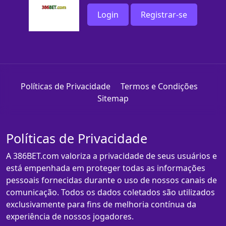
Login
Registrar-se
Políticas de Privacidade
Termos e Condições
Sitemap
Políticas de Privacidade
A 386BET.com valoriza a privacidade de seus usuários e
está empenhada em proteger todas as informações
pessoais fornecidas durante o uso de nossos canais de
comunicação. Todos os dados coletados são utilizados
exclusivamente para fins de melhoria contínua da
experiência de nossos jogadores.