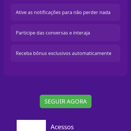
Ative as notificações para não perder nada
Participe das conversas e interaja
Receba bônus exclusivos automaticamente
SEGUIR AGORA
Acessos