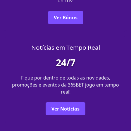
únicos!
Ver Bônus
Notícias em Tempo Real
24/7
Fique por dentro de todas as novidades,
promoções e eventos da 365BET jogo em tempo
real!
Ver Notícias