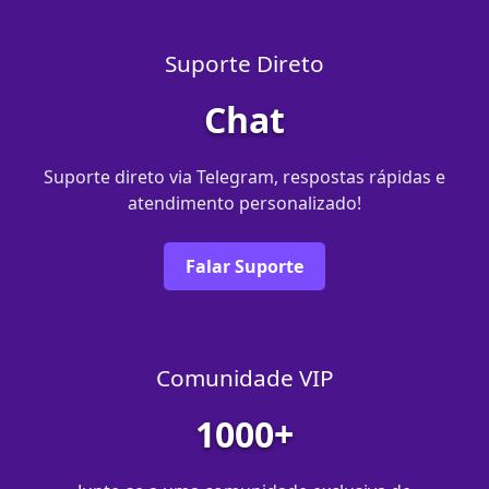
Suporte Direto
Chat
Suporte direto via Telegram, respostas rápidas e
atendimento personalizado!
Falar Suporte
Comunidade VIP
1000+