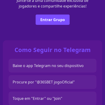
Junte-se a uma comunidade exclusiva de
jogadores e compartilhe experiências!
Entrar Grupo
Como Seguir no Telegram
Baixe o app Telegram no seu dispositivo
Procure por "@365BET jogoOficial"
Toque em "Entrar" ou "Join"