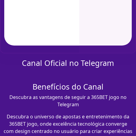
Canal Oficial no Telegram
Benefícios do Canal
Descubra as vantagens de seguir a 365BET jogo no
Telegram
Descubra o universo de apostas e entretenimento da
365BET jogo, onde excelência tecnológica converge
com design centrado no usuário para criar experiências