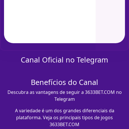
Canal Oficial no Telegram
Benefícios do Canal
Descubra as vantagens de seguir a 3633BET.COM no
Telegram
A variedade é um dos grandes diferenciais da
plataforma. Veja os principais tipos de jogos
3633BET.COM