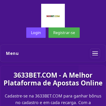
Login
Registrar-se
Menu
3633BET.COM - A Melhor
Plataforma de Apostas Online
Cadastre-se na 3633BET.COM para ganhar bônus
no cadastro e em cada recarga. Com a