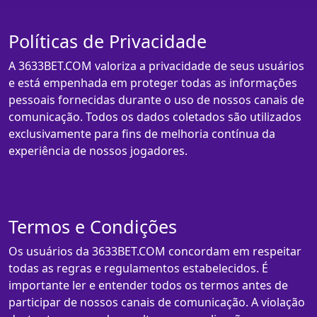
Políticas de Privacidade
A 3633BET.COM valoriza a privacidade de seus usuários
e está empenhada em proteger todas as informações
pessoais fornecidas durante o uso de nossos canais de
comunicação. Todos os dados coletados são utilizados
exclusivamente para fins de melhoria contínua da
experiência de nossos jogadores.
Termos e Condições
Os usuários da 3633BET.COM concordam em respeitar
todas as regras e regulamentos estabelecidos. É
importante ler e entender todos os termos antes de
participar de nossos canais de comunicação. A violação