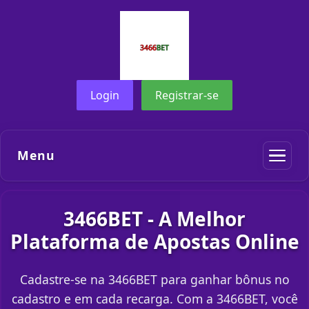
Login
Registrar-se
Menu
3466BET - A Melhor
Plataforma de Apostas Online
Cadastre-se na 3466BET para ganhar bônus no
cadastro e em cada recarga. Com a 3466BET, você