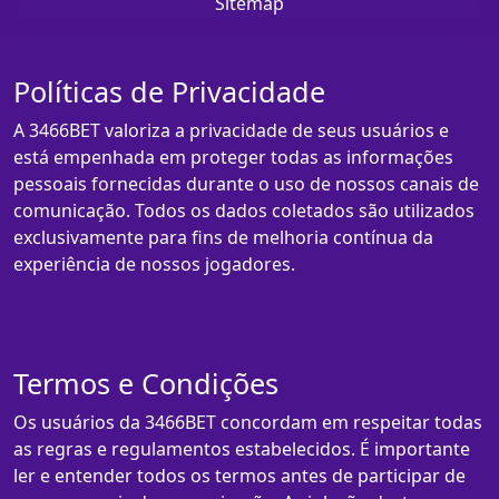
Sitemap
Políticas de Privacidade
A 3466BET valoriza a privacidade de seus usuários e
está empenhada em proteger todas as informações
pessoais fornecidas durante o uso de nossos canais de
comunicação. Todos os dados coletados são utilizados
exclusivamente para fins de melhoria contínua da
experiência de nossos jogadores.
Termos e Condições
Os usuários da 3466BET concordam em respeitar todas
as regras e regulamentos estabelecidos. É importante
ler e entender todos os termos antes de participar de