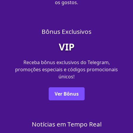
os gostos.
Bônus Exclusivos
VIP
Receba bônus exclusivos do Telegram,
promoções especiais e códigos promocionais
únicos!
Ver Bônus
Notícias em Tempo Real