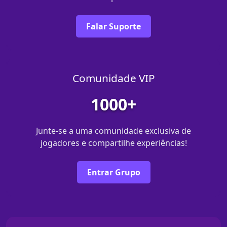
Falar Suporte
Comunidade VIP
1000+
Junte-se a uma comunidade exclusiva de
jogadores e compartilhe experiências!
Entrar Grupo