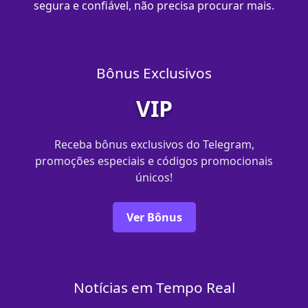
segura e confiável, não precisa procurar mais.
Bônus Exclusivos
VIP
Receba bônus exclusivos do Telegram,
promoções especiais e códigos promocionais
únicos!
Ver Bônus
Notícias em Tempo Real