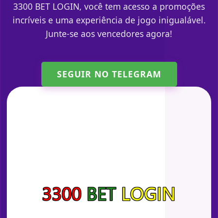
3300 BET LOGIN, você tem acesso a promoções
incríveis e uma experiência de jogo inigualável.
Junte-se aos vencedores agora!
SEGUIR NO TELEGRAM