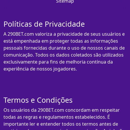
Sitemap
Políticas de Privacidade
A 290BET.com valoriza a privacidade de seus usuários e
está empenhada em proteger todas as informações
pessoais fornecidas durante o uso de nossos canais de
comunicação. Todos os dados coletados são utilizados
exclusivamente para fins de melhoria contínua da
experiência de nossos jogadores.
Termos e Condições
Os usuários da 290BET.com concordam em respeitar
todas as regras e regulamentos estabelecidos. É
importante ler e entender todos os termos antes de