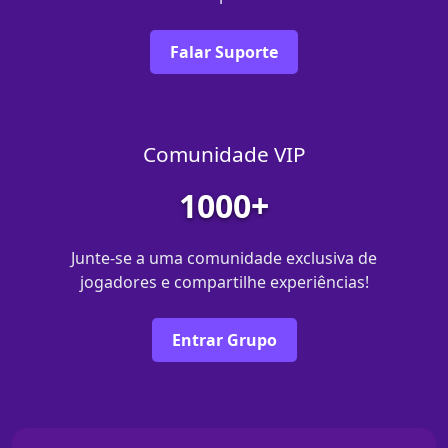
Falar Suporte
Comunidade VIP
1000+
Junte-se a uma comunidade exclusiva de
jogadores e compartilhe experiências!
Entrar Grupo