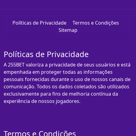
Políticas de Privacidade
Termos e Condições
Sitemap
Políticas de Privacidade
A 255BET valoriza a privacidade de seus usuários e está
empenhada em proteger todas as informações
pessoais fornecidas durante o uso de nossos canais de
comunicação. Todos os dados coletados são utilizados
exclusivamente para fins de melhoria contínua da
experiência de nossos jogadores.
Termos e Condições