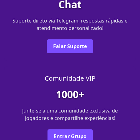
Chat
Suporte direto via Telegram, respostas rápidas e
atendimento personalizado!
Falar Suporte
Comunidade VIP
1000+
Junte-se a uma comunidade exclusiva de
jogadores e compartilhe experiências!
Entrar Grupo