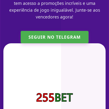
tem acesso a promoções incríveis e uma
experiência de jogo inigualável. Junte-se aos
vencedores agora!
SEGUIR NO TELEGRAM