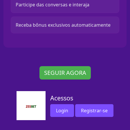
Participe das conversas e interaja
Receba bônus exclusivos automaticamente
SEGUIR AGORA
Acessos
Login
Registrar-se