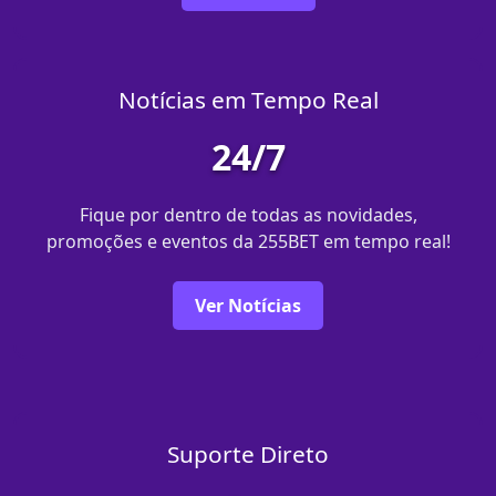
Notícias em Tempo Real
24/7
Fique por dentro de todas as novidades,
promoções e eventos da 255BET em tempo real!
Ver Notícias
Suporte Direto