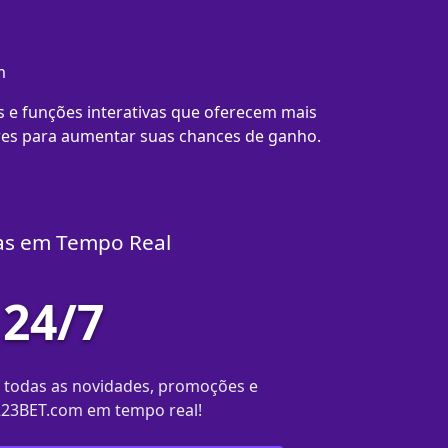
m
e funções interativas que oferecem mais
res para aumentar suas chances de ganho.
as em Tempo Real
24/7
e todas as novidades, promoções e
223BET.com em tempo real!