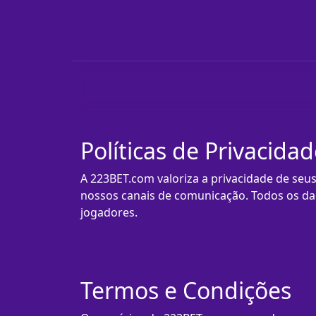
Políticas de Privacida
A 223BET.com valoriza a privacidade de se
nossos canais de comunicação. Todos os dad
jogadores.
Termos e Condições