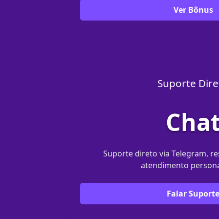
Ver Bônus
Suporte Dire
Cha
Suporte direto via Telegram, r
atendimento persona
Falar Suport