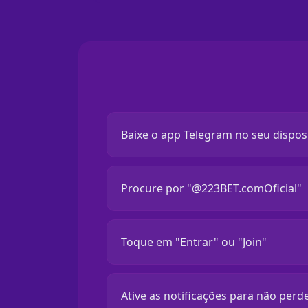
Baixe o app Telegram no seu disposi
Procure por "@223BET.comOficial"
Toque em "Entrar" ou "Join"
Ative as notificações para não perd