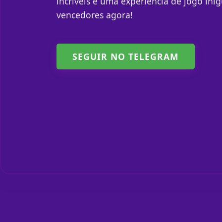
incríveis e uma experiência de jogo inig
vencedores agora!
SEGUIR NO TELEGRAM