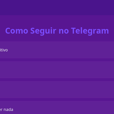
Como Seguir no Telegram
tivo
er nada