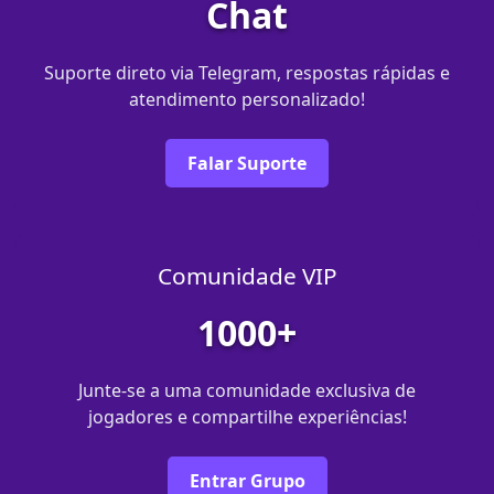
Chat
Suporte direto via Telegram, respostas rápidas e
atendimento personalizado!
Falar Suporte
Comunidade VIP
1000+
Junte-se a uma comunidade exclusiva de
jogadores e compartilhe experiências!
Entrar Grupo