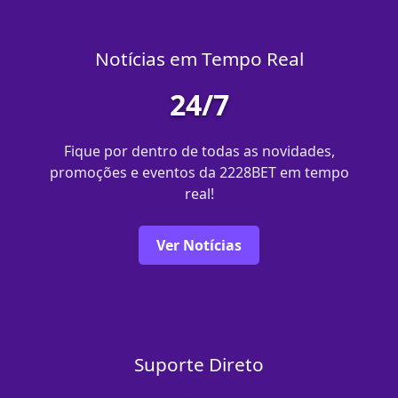
Notícias em Tempo Real
24/7
Fique por dentro de todas as novidades,
promoções e eventos da 2228BET em tempo
real!
Ver Notícias
Suporte Direto