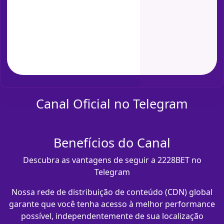
Canal Oficial no Telegram
Benefícios do Canal
Descubra as vantagens de seguir a 2228BET no
Telegram
Nossa rede de distribuição de conteúdo (CDN) global
garante que você tenha acesso à melhor performance
possível, independentemente de sua localização