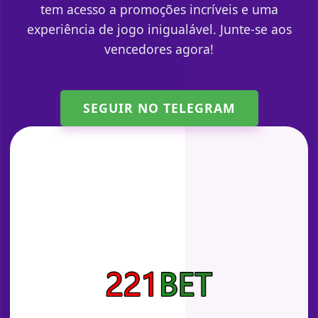
tem acesso a promoções incríveis e uma
experiência de jogo inigualável. Junte-se aos
vencedores agora!
SEGUIR NO TELEGRAM