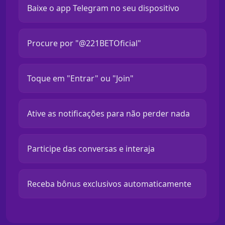
Baixe o app Telegram no seu dispositivo
Procure por "@221BETOficial"
Toque em "Entrar" ou "Join"
Ative as notificações para não perder nada
Participe das conversas e interaja
Receba bônus exclusivos automaticamente