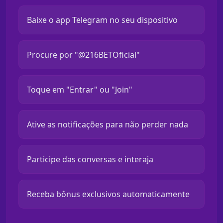
Baixe o app Telegram no seu dispositivo
Procure por "@216BETOficial"
Toque em "Entrar" ou "Join"
Ative as notificações para não perder nada
Participe das conversas e interaja
Receba bônus exclusivos automaticamente