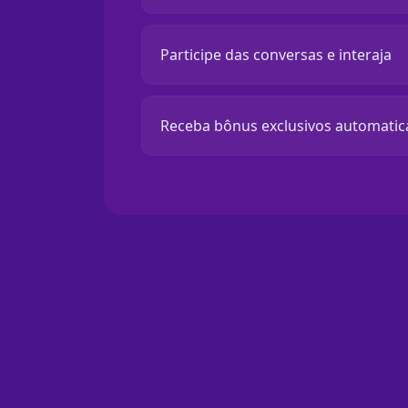
Participe das conversas e interaja
Receba bônus exclusivos automati