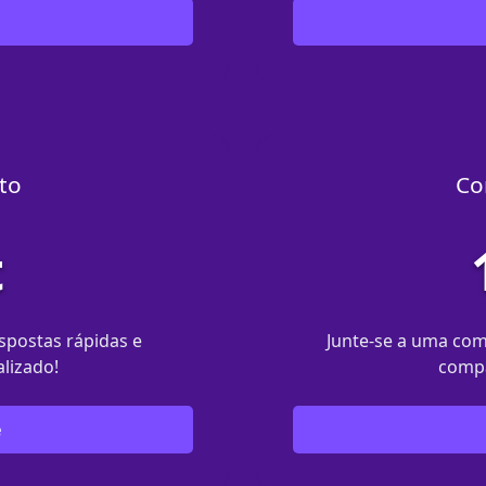
to
Co
t
espostas rápidas e
Junte-se a uma com
lizado!
compa
e