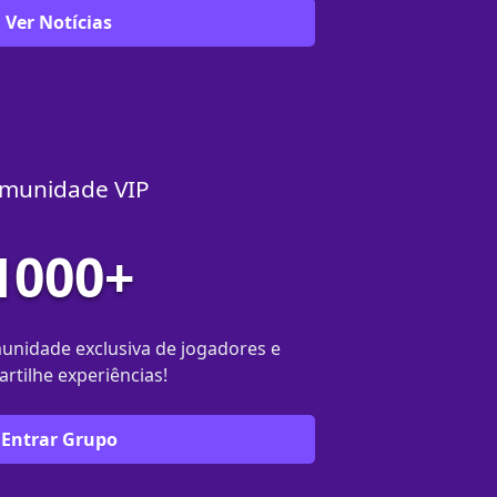
Ver Notícias
munidade VIP
1000+
unidade exclusiva de jogadores e
rtilhe experiências!
Entrar Grupo