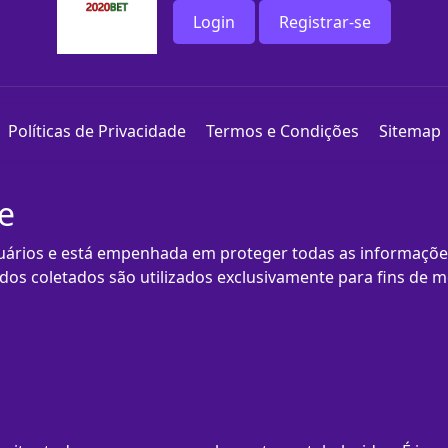
Login
Registrar-se
Políticas de Privacidade
Termos e Condições
Sitemap
de
suários e está empenhada em proteger todas as informaçõe
os coletados são utilizados exclusivamente para fins de m