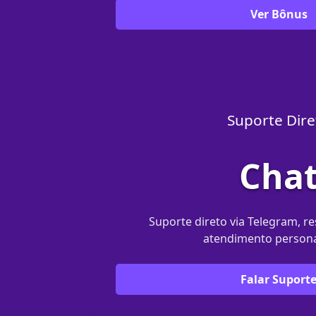
Ver Bônus
Suporte Dire
Cha
Suporte direto via Telegram, r
atendimento persona
Falar Suport