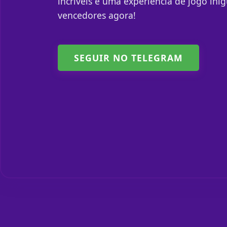
incríveis e uma experiência de jogo inig
vencedores agora!
SEGUIR NO TELEGRAM