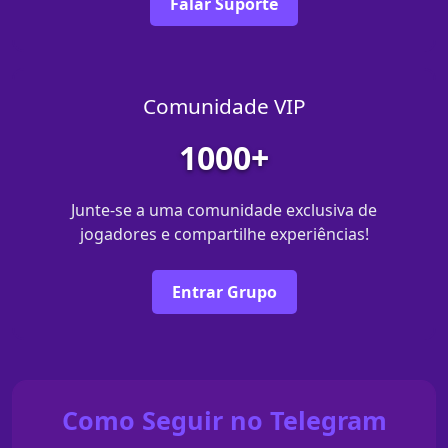
Falar Suporte
Comunidade VIP
1000+
Junte-se a uma comunidade exclusiva de
jogadores e compartilhe experiências!
Entrar Grupo
Como Seguir no Telegram