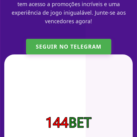
tem acesso a promoções incríveis e uma
experiência de jogo inigualável. Junte-se aos
vencedores agora!
SEGUIR NO TELEGRAM