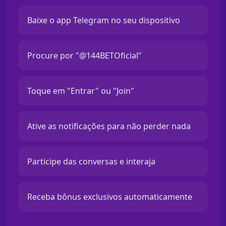
Baixe o app Telegram no seu dispositivo
Procure por "@144BETOficial"
Toque em "Entrar" ou "Join"
Ative as notificações para não perder nada
Participe das conversas e interaja
Receba bônus exclusivos automaticamente