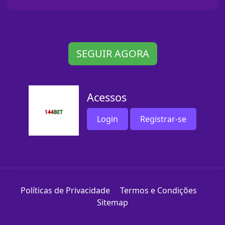
SEGUIR AGORA
Acessos
Login
Registrar-se
Políticas de Privacidade
Termos e Condições
Sitemap