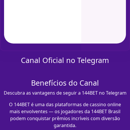
Canal Oficial no Telegram
Benefícios do Canal
Descubra as vantagens de seguir a 144BET no Telegram
O 144BET é uma das plataformas de cassino online
mais envolventes — os jogadores da 144BET Brasil
podem conquistar prêmios incríveis com diversão
garantida.