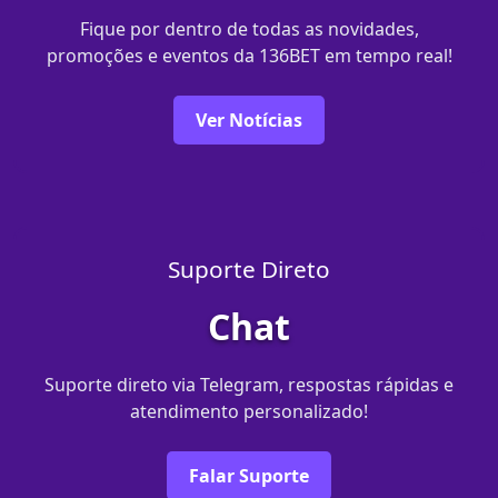
Fique por dentro de todas as novidades,
promoções e eventos da 136BET em tempo real!
Ver Notícias
Suporte Direto
Chat
Suporte direto via Telegram, respostas rápidas e
atendimento personalizado!
Falar Suporte