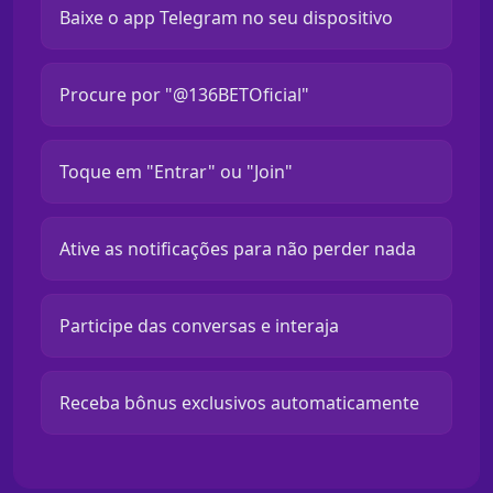
Baixe o app Telegram no seu dispositivo
Procure por "@136BETOficial"
Toque em "Entrar" ou "Join"
Ative as notificações para não perder nada
Participe das conversas e interaja
Receba bônus exclusivos automaticamente