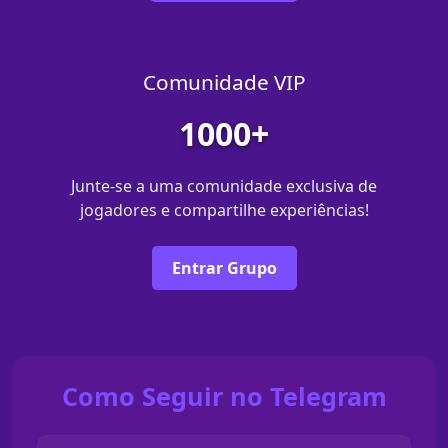
Comunidade VIP
1000+
Junte-se a uma comunidade exclusiva de
jogadores e compartilhe experiências!
Entrar Grupo
Como Seguir no Telegram