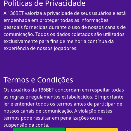
Políticas de Privacidade
A 136BET valoriza a privacidade de seus usuários e está
empenhada em proteger todas as informações
pessoais fornecidas durante o uso de nossos canais de
comunicação. Todos os dados coletados são utilizados
exclusivamente para fins de melhoria contínua da
experiência de nossos jogadores.
Termos e Condições
Os usuários da 136BET concordam em respeitar todas
as regras e regulamentos estabelecidos. É importante
ler e entender todos os termos antes de participar de
nossos canais de comunicação. A violação destes
termos pode resultar em penalizações ou na
suspensão da conta.