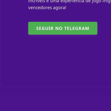
incríveis e uma experiência de jogo inig
vencedores agora!
SEGUIR NO TELEGRAM