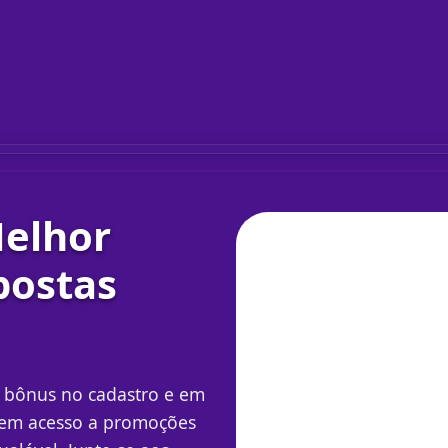
Melhor
postas
 bônus no cadastro e em
tem acesso a promoções