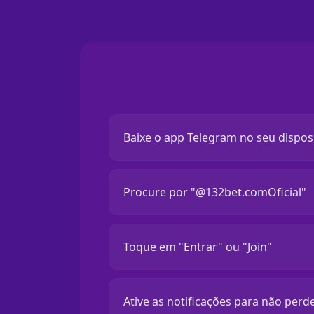
Baixe o app Telegram no seu disposi
Procure por "@132bet.comOficial"
Toque em "Entrar" ou "Join"
Ative as notificações para não perd