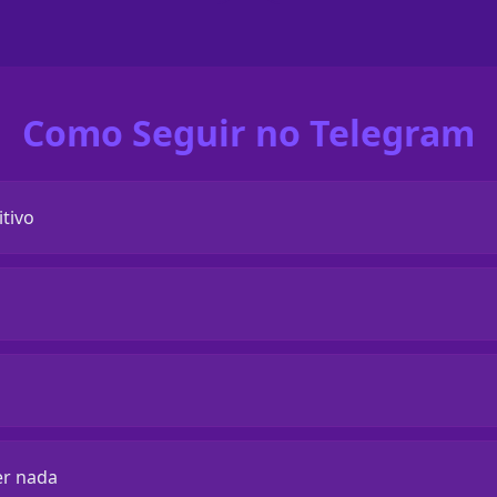
Como Seguir no Telegram
tivo
er nada