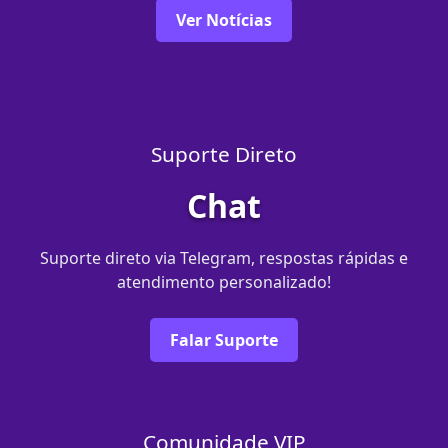
Ver Notícias
Suporte Direto
Chat
Suporte direto via Telegram, respostas rápidas e
atendimento personalizado!
Falar Suporte
Comunidade VIP